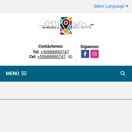
Select Language
▼
Contáctenos:
Síguenos:
Tel.
+50688890747
Facebook
Instagram
Cel.
+50688890747
-
MENÚ