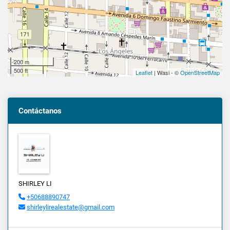
200 m
500 ft
Leaflet
| Wasi - ©
OpenStreetMap
Contáctanos
SHIRLEY LI
+50688890747
shirleylirealestate@gmail.com