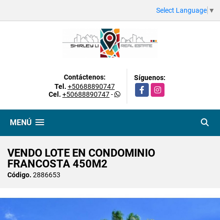
Select Language
▼
Contáctenos:
Síguenos:
Tel.
+50688890747
Facebook
Instagram
Cel.
+50688890747
-
MENÚ
VENDO LOTE EN CONDOMINIO
FRANCOSTA 450M2
Código.
2886653