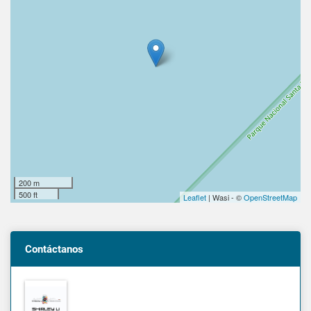
200 m
500 ft
Leaflet
| Wasi - ©
OpenStreetMap
Contáctanos