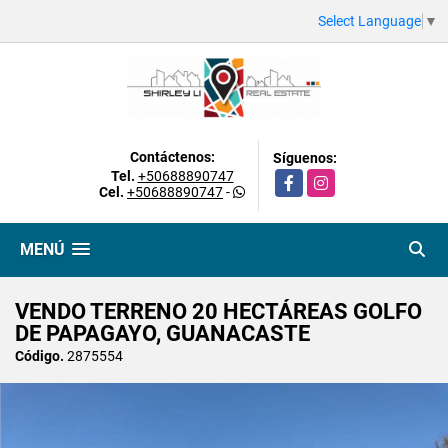
Select Language
▼
Contáctenos:
Síguenos:
Tel.
+50688890747
Facebook
Instagram
Cel.
+50688890747
-
MENÚ
VENDO TERRENO 20 HECTÁREAS GOLFO
DE PAPAGAYO, GUANACASTE
Código.
2875554