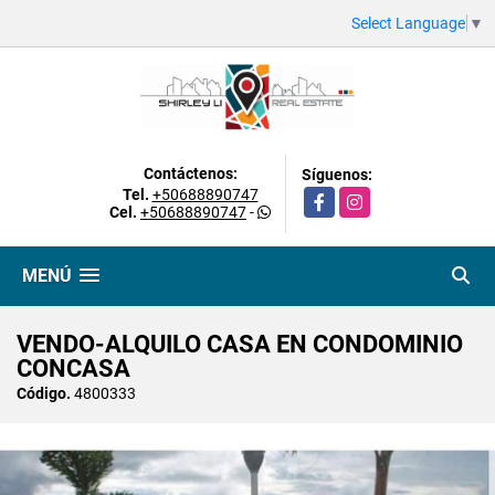
Select Language
▼
Contáctenos:
Síguenos:
Tel.
+50688890747
Facebook
Instagram
Cel.
+50688890747
-
MENÚ
VENDO-ALQUILO CASA EN CONDOMINIO
CONCASA
Código.
4800333