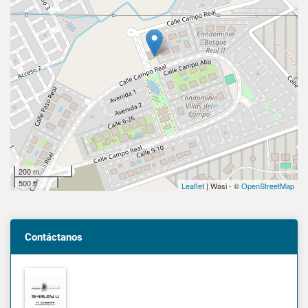
200 m
500 ft
Leaflet
| Wasi - ©
OpenStreetMap
Contáctanos