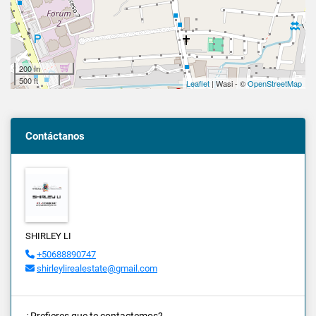
200 m
500 ft
Leaflet
| Wasi - ©
OpenStreetMap
Contáctanos
SHIRLEY LI
+50688890747
shirleylirealestate@gmail.com
¿Prefieres que te contactemos?