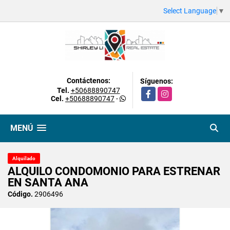
Select Language
▼
Contáctenos:
Síguenos:
Tel.
+50688890747
Facebook
Instagram
Cel.
+50688890747
-
MENÚ
Alquilado
ALQUILO CONDOMONIO PARA ESTRENAR
EN SANTA ANA
Código.
2906496