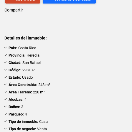
Compartir
Detalles del inmueble :
País:
Costa Rica
Provincia:
Heredia
Ciudad:
San Rafael
Código:
2981371
Estado:
Usado
Área Construida:
248 m²
Área Terreno:
220 m²
Alcobas:
4
Baños:
3
Parqueo:
4
Tipo de inmueble:
Casa
Tipo de negocio:
Venta