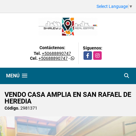
Select Language
▼
Contáctenos:
Síguenos:
Tel.
+50688890747
Facebook
Instagram
Cel.
+50688890747
-
MENÚ
VENDO CASA AMPLIA EN SAN RAFAEL DE
HEREDIA
Código.
2981371