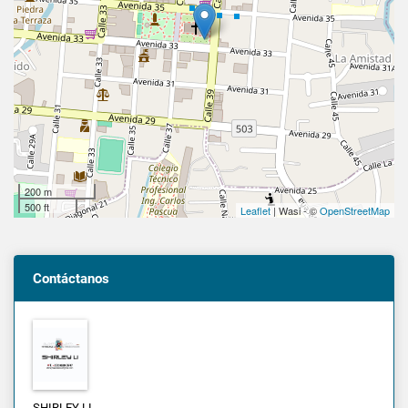
200 m
500 ft
Leaflet
| Wasi - ©
OpenStreetMap
Contáctanos
SHIRLEY LI