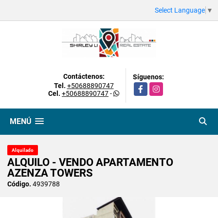
Select Language
▼
Contáctenos:
Síguenos:
Tel.
+50688890747
Facebook
Instagram
Cel.
+50688890747
-
MENÚ
Alquilado
ALQUILO - VENDO APARTAMENTO
AZENZA TOWERS
Código.
4939788