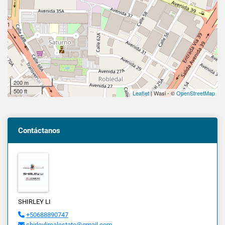
200 m
500 ft
Leaflet
| Wasi - ©
OpenStreetMap
Contáctanos
SHIRLEY LI
+50688890747
shirleylirealestate@gmail.com