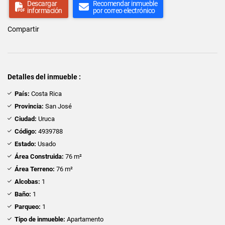
Descargar
Recomendar inmueble
información
por correo electrónico
Compartir
Detalles del inmueble :
País:
Costa Rica
Provincia:
San José
Ciudad:
Uruca
Código:
4939788
Estado:
Usado
Área Construida:
76 m²
Área Terreno:
76 m²
Alcobas:
1
Baño:
1
Parqueo:
1
Tipo de inmueble:
Apartamento