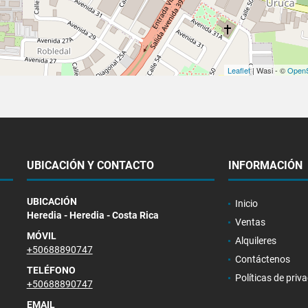
Leaflet
| Wasi - ©
OpenS
UBICACIÓN Y CONTACTO
INFORMACIÓN
UBICACIÓN
Inicio
Heredia - Heredia - Costa Rica
Ventas
MÓVIL
Alquileres
+50688890747
Contáctenos
TELÉFONO
Políticas de priv
+50688890747
EMAIL