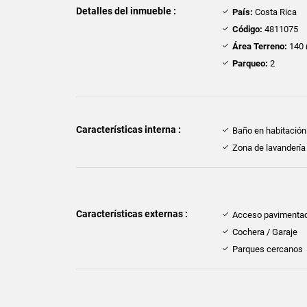
Detalles del inmueble :
País:
Costa Rica
Código:
4811075
Área Terreno:
140 
Parqueo:
2
Características interna :
Baño en habitación 
Zona de lavandería
Características externas :
Acceso pavimenta
Cochera / Garaje
Parques cercanos