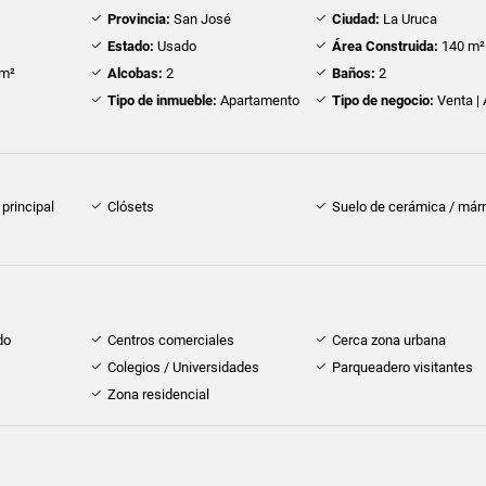
Provincia:
San José
Ciudad:
La Uruca
Estado:
Usado
Área Construida:
140 m²
m²
Alcobas:
2
Baños:
2
Tipo de inmueble:
Apartamento
Tipo de negocio:
Venta | 
principal
Clósets
Suelo de cerámica / már
do
Centros comerciales
Cerca zona urbana
Colegios / Universidades
Parqueadero visitantes
Zona residencial