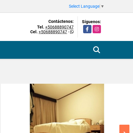
Select Language
▼
Contáctenos:
Síguenos:
Tel.
+50688890747
Facebook
Instagram
Cel.
+50688890747
-