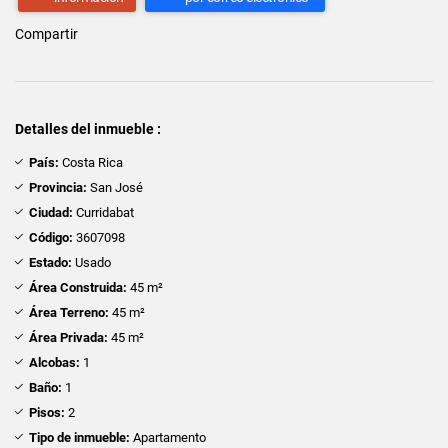
Compartir
Detalles del inmueble :
País:
Costa Rica
Provincia:
San José
Ciudad:
Curridabat
Código:
3607098
Estado:
Usado
Área Construida:
45 m²
Área Terreno:
45 m²
Área Privada:
45 m²
Alcobas:
1
Baño:
1
Pisos:
2
Tipo de inmueble:
Apartamento