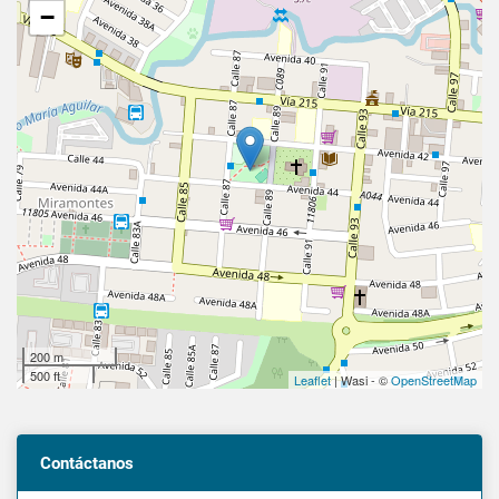
−
200 m
500 ft
Leaflet
| Wasi - ©
OpenStreetMap
Contáctanos