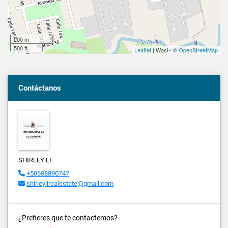
200 m
500 ft
Leaflet
| Wasi - ©
OpenStreetMap
Contáctanos
SHIRLEY LI
+50688890747
shirleylirealestate@gmail.com
¿Prefieres que te contactemos?