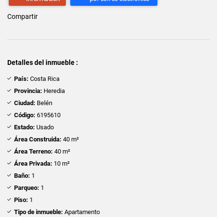
Compartir
Detalles del inmueble :
País:
Costa Rica
Provincia:
Heredia
Ciudad:
Belén
Código:
6195610
Estado:
Usado
Área Construida:
40 m²
Área Terreno:
40 m²
Área Privada:
10 m²
Baño:
1
Parqueo:
1
Piso:
1
Tipo de inmueble:
Apartamento