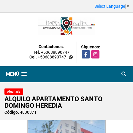
Select Language
▼
Contáctenos:
Síguenos:
Tel.
+50688890747
Facebook
Instagram
Cel.
+50688890747
-
MENÚ
Alquilado
ALQUILO APARTAMENTO SANTO
DOMINGO HEREDIA
Código.
4830371