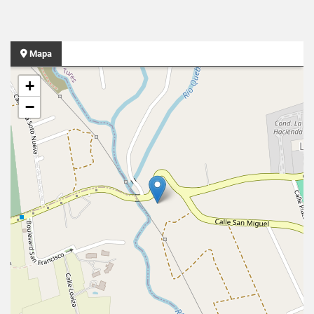
Mapa
+
−