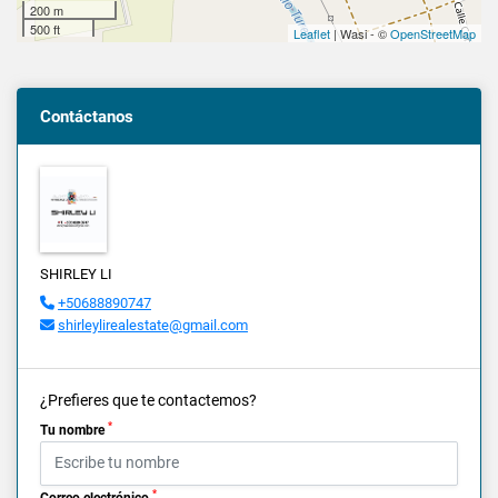
200 m
500 ft
Leaflet
| Wasi - ©
OpenStreetMap
Contáctanos
SHIRLEY LI
+50688890747
shirleylirealestate@gmail.com
¿Prefieres que te contactemos?
*
Tu nombre
*
Correo electrónico