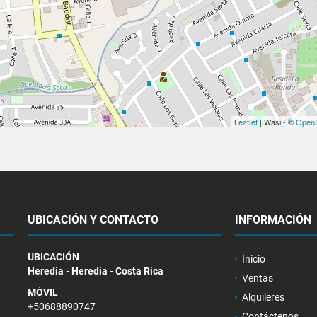
Leaflet
| Wasi - ©
OpenS
UBICACIÓN Y CONTACTO
INFORMACIÓN
UBICACIÓN
Inicio
Heredia - Heredia - Costa Rica
Ventas
MÓVIL
Alquileres
+50688890747
Contáctenos