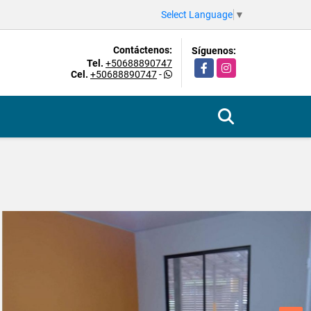
Select Language
▼
Contáctenos:
Síguenos:
Tel.
+50688890747
Facebook
Instagram
Cel.
+50688890747
-